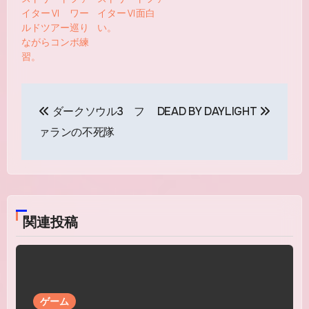
イターⅥ ワー
イターⅥ面白
ルドツアー巡り
い。
ながらコンボ練
習。
投
ダークソウル3 フ
DEAD BY DAYLIGHT
稿
ァランの不死隊
ナ
ビ
ゲ
関連投稿
ー
シ
ョ
ゲーム