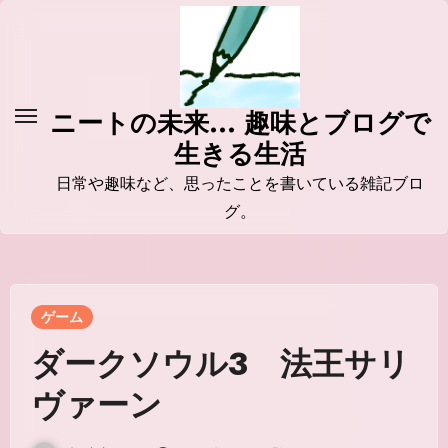
コ
ン
テ
ン
ニートの未来... 趣味とブログで
ツ
生きる生活
に
ス
日常や趣味など、思ったことを書いている雑記ブロ
キ
グ。
ッ
プ
ゲーム
ダークソウル3 法王サリ
ヴァーン