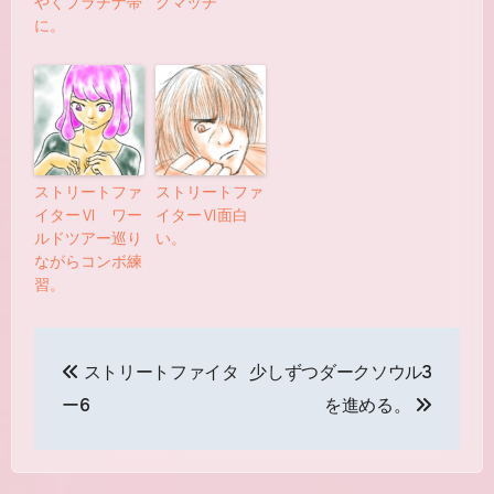
やくプラチナ帯
クマッチ
に。
ストリートファ
ストリートファ
イターⅥ ワー
イターⅥ面白
ルドツアー巡り
い。
ながらコンボ練
習。
投
ストリートファイタ
少しずつダークソウル3
稿
ー6
を進める。
ナ
ビ