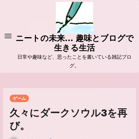
コ
ン
テ
ン
ニートの未来... 趣味とブログで
ツ
生きる生活
に
ス
日常や趣味など、思ったことを書いている雑記ブロ
キ
グ。
ッ
プ
ゲーム
久々にダークソウル3を再
び。