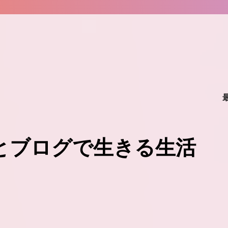
味とブログで生きる生活
。