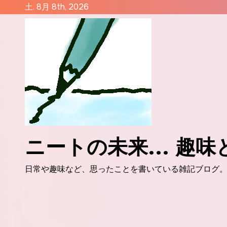
コ
土. 8月 8th, 2026
ン
テ
ン
ツ
に
ス
キ
ッ
プ
ニートの未来... 趣
日常や趣味など、思ったことを書いている雑記ブログ