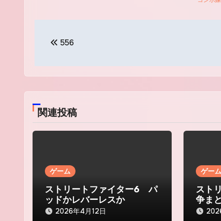
投
556
稿
ナ
ビ
ゲ
関連投稿
ー
シ
ョ
ゲーム
ゲー
ン
ストリートファイター6 パ
スト
ッドかレバーレスか
争ま
2026年4月12日
20