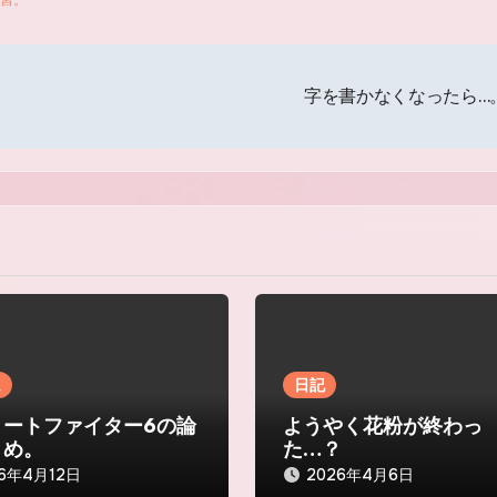
字を書かなくなったら…
ム
日記
リートファイター6の論
ようやく花粉が終わっ
とめ。
た…？
26年4月12日
2026年4月6日