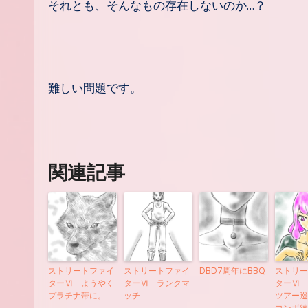
それとも、そんなもの存在しないのか…？
難しい問題です。
関連記事
ストリートファイ
ストリートファイ
DBD7周年にBBQ
ストリー
ターⅥ ようやく
ターⅥ ランクマ
ターⅥ 
プラチナ帯に。
ッチ
ツアー巡
コンボ練