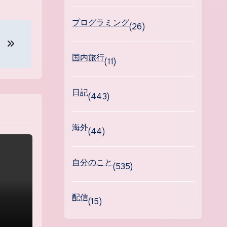
プログラミング
(26)
。
国内旅行
(11)
日記
(443)
海外
(44)
自分のこと
(535)
配信
(15)