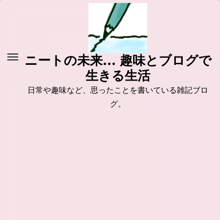
コ
ン
テ
ン
ニートの未来... 趣味とブログで
ツ
生きる生活
に
ス
日常や趣味など、思ったことを書いている雑記ブロ
キ
グ。
ッ
プ