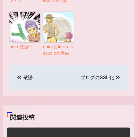
マイズ
Blenderの本
unity勉強中…。
unityとAndroid
studioの準備
投
敬語
ブログのSSL化
稿
ナ
ビ
関連投稿
ゲ
ー