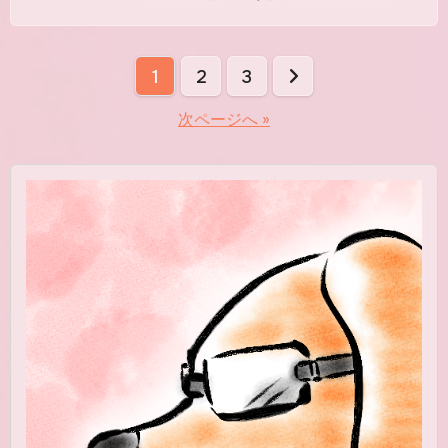
投
1
2
3
稿
次ページへ »
の
ペ
ー
ジ
送
り