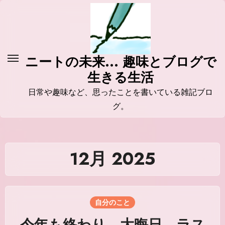
コ
ン
テ
ン
ニートの未来... 趣味とブログで
ツ
生きる生活
に
ス
日常や趣味など、思ったことを書いている雑記ブロ
キ
グ。
ッ
プ
12月 2025
自分のこと
今年も終わり。大晦日。ラス