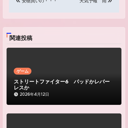
安物買いの・・・
天気予報 雨
稿
ナ
ビ
関連投稿
ゲ
ー
シ
ゲーム
ョ
ストリートファイター6 パッドかレバー
ン
レスか
2026年4月12日