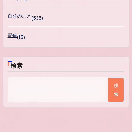
自分のこと
(535)
配信
(15)
検索
検
索