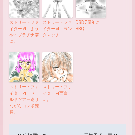
ストリートファ
ストリートファ
DBD7周年に
イターⅥ よう
イターⅥ ラン
BBQ
やくプラチナ帯
クマッチ
に。
ストリートファ
ストリートファ
イターⅥ ワー
イターⅥ面白
ルドツアー巡り
い。
ながらコンボ練
習。
投