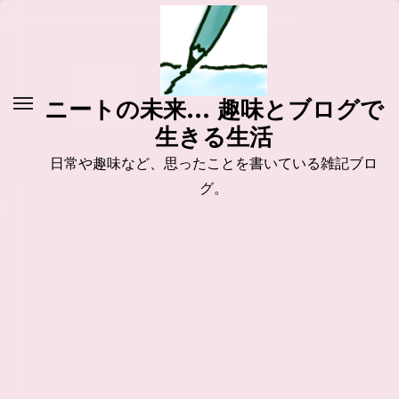
コ
ン
テ
ン
ニートの未来... 趣味とブログで
ツ
生きる生活
に
ス
日常や趣味など、思ったことを書いている雑記ブロ
キ
グ。
ッ
プ