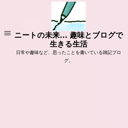
コ
ン
テ
ン
ニートの未来... 趣味とブログで
ツ
生きる生活
に
ス
日常や趣味など、思ったことを書いている雑記ブロ
キ
グ。
ッ
プ