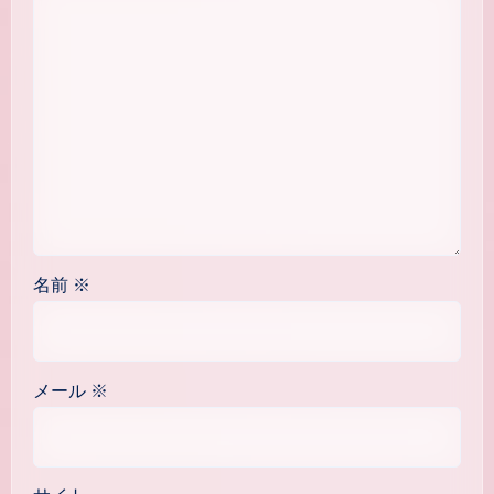
名前
※
メール
※