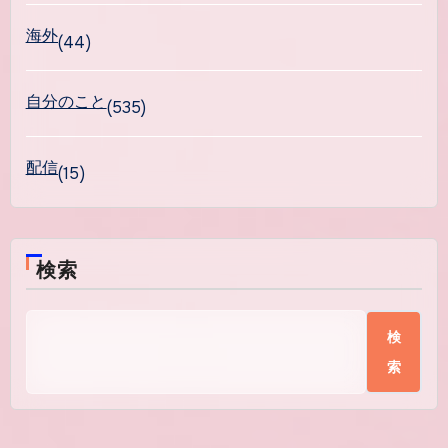
海外
(44)
自分のこと
(535)
配信
(15)
検索
検
索