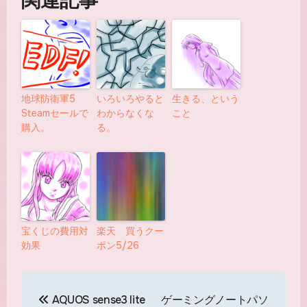
関連記事
地球防衛軍5
いろいろやると
生きる、という
Steamセールで
わからなくな
こと
購入。
る。
宝くじの費用対
楽天 買うクー
効果
ポン5/26
投
AQUOS sense3 lite
ゲーミングノートパソ