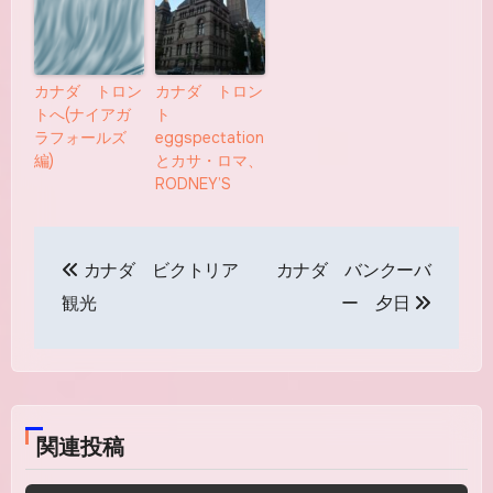
カナダ トロン
カナダ トロン
トへ(ナイアガ
ト
ラフォールズ
eggspectation
編)
とカサ・ロマ、
RODNEY’S
投
カナダ ビクトリア
カナダ バンクーバ
稿
観光
ー 夕日
ナ
ビ
ゲ
関連投稿
ー