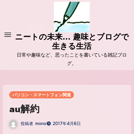
コ
ン
テ
ン
ニートの未来... 趣味とブログで
ツ
生きる生活
に
ス
日常や趣味など、思ったことを書いている雑記ブロ
キ
グ。
ッ
プ
パソコン・スマートフォン関連
au解約
投稿者
mono
2017年4月6日