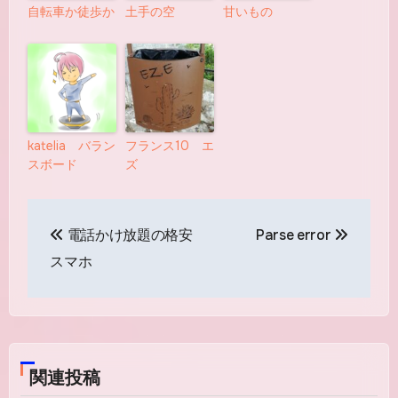
自転車か徒歩か
土手の空
甘いもの
katelia バラン
フランス10 エ
スボード
ズ
投
電話かけ放題の格安
Parse error
稿
スマホ
ナ
ビ
ゲ
関連投稿