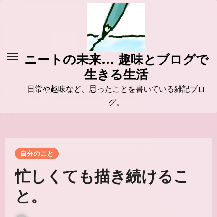
コ
ン
テ
ン
ニートの未来... 趣味とブログで
ツ
生きる生活
に
ス
日常や趣味など、思ったことを書いている雑記ブロ
キ
グ。
ッ
プ
自分のこと
忙しくても描き続けるこ
と。