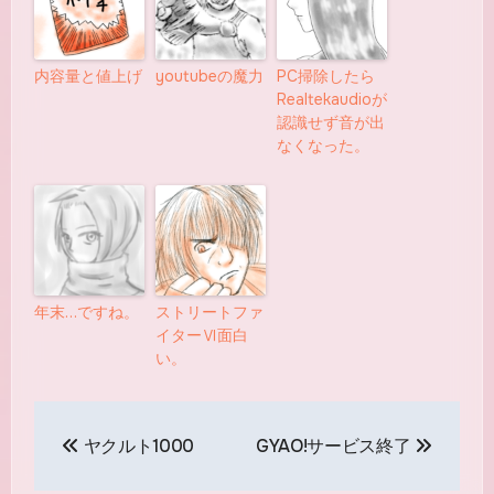
内容量と値上げ
youtubeの魔力
PC掃除したら
Realtekaudioが
認識せず音が出
なくなった。
年末…ですね。
ストリートファ
イターⅥ面白
い。
投
ヤクルト1000
GYAO!サービス終了
稿