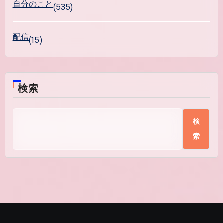
自分のこと
(535)
配信
(15)
検索
検
索