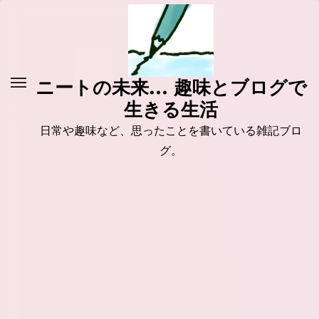
コ
ン
テ
ン
ニートの未来... 趣味とブログで
ツ
生きる生活
に
ス
日常や趣味など、思ったことを書いている雑記ブロ
キ
グ。
ッ
プ