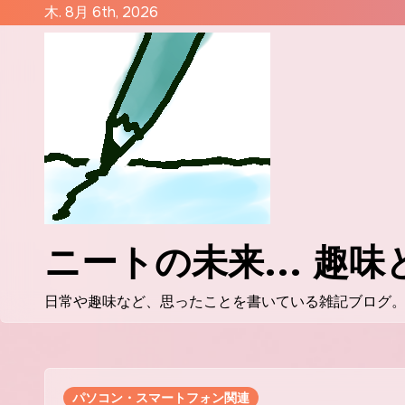
コ
木. 8月 6th, 2026
ン
テ
ン
ツ
に
ス
キ
ッ
プ
ニートの未来... 趣
日常や趣味など、思ったことを書いている雑記ブログ
パソコン・スマートフォン関連