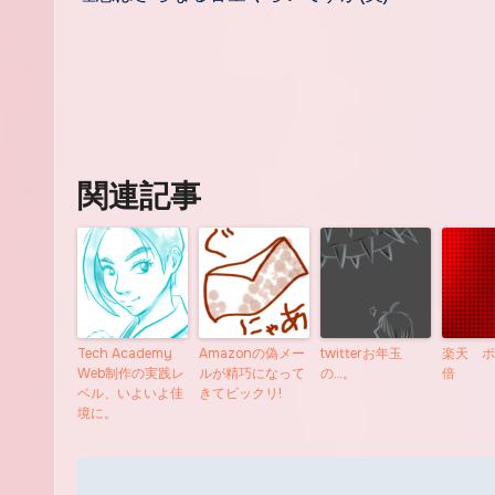
関連記事
Tech Academy
Amazonの偽メー
twitterお年玉
楽天 ポ
Web制作の実践レ
ルが精巧になって
の…。
倍
ベル、いよいよ佳
きてビックリ!
境に。
投