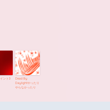
イント3
Dead By
Daylightやったり
やらなかったり