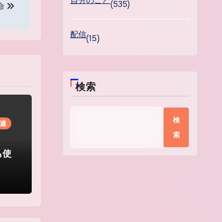
自分のこと
(535)
命
配信
(15)
検索
検
連
索
も使