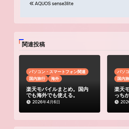
AQUOS sense3lite
稿
ナ
ビ
ゲ
関連投稿
ー
シ
パソコン・スマートフォン関連
パソ
ョ
国内旅行
海外
国内
ン
楽天モバイルまとめ。国内
楽天モ
でも海外でも使える。
っち
2026年4月6日
20