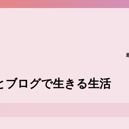
味とブログで生きる生活
。