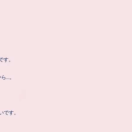
です。
から…。
いです。