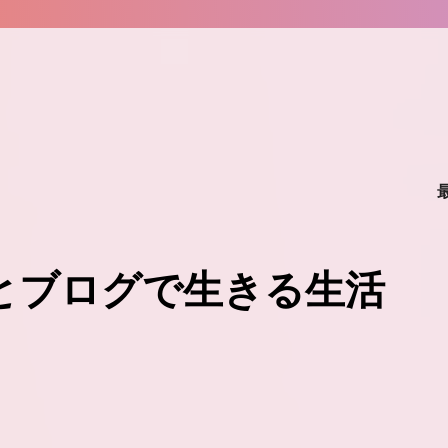
味とブログで生きる生活
。