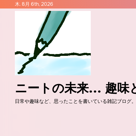
コ
木. 8月 6th, 2026
ン
テ
ン
ツ
に
ス
キ
ッ
プ
ニートの未来... 趣
日常や趣味など、思ったことを書いている雑記ブログ