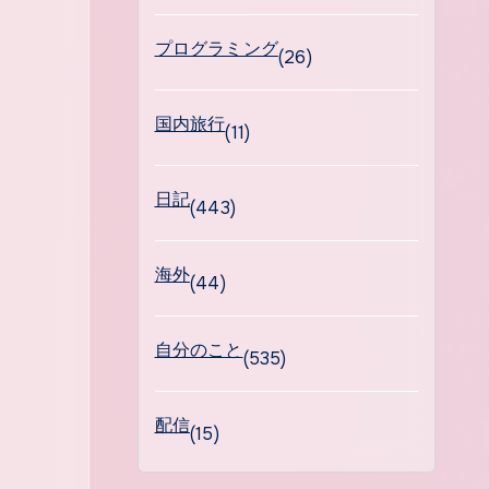
プログラミング
(26)
国内旅行
(11)
日記
(443)
海外
(44)
自分のこと
(535)
配信
(15)