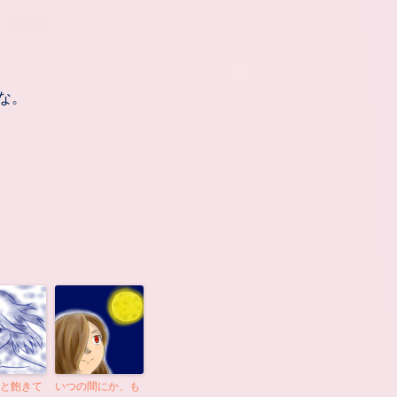
な。
と飽きて
いつの間にか、も