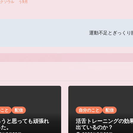
クソウル
う9月
運動不足とぎっくり
のこと
配信
自分のこと
配信
ろうと思っても頑張れ
活舌トレーニングの効
った。
出ているのか？