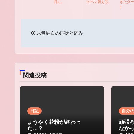
月に。
のペン替え芯。
きたダー
3
投
尿管結石の症状と痛み
稿
ナ
ビ
ゲ
関連投稿
ー
シ
ョ
日記
自分
ン
ようやく花粉が終わっ
頑張
た…？
なか