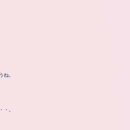
うね。
・・。