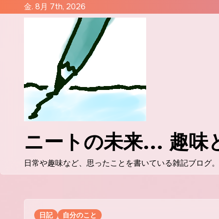
コ
金. 8月 7th, 2026
ン
テ
ン
ツ
に
ス
キ
ッ
プ
ニートの未来... 趣
日常や趣味など、思ったことを書いている雑記ブログ
日記
自分のこと