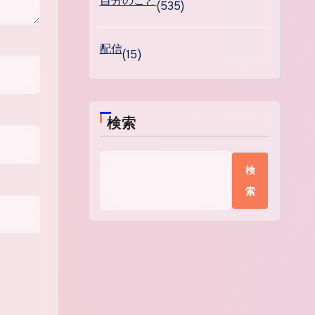
自分のこと
(535)
配信
(15)
検索
検
索