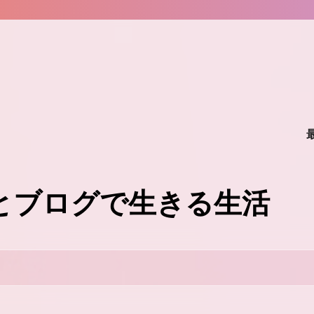
味とブログで生きる生活
。