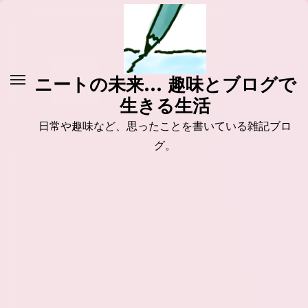
コ
ン
テ
ン
ニートの未来... 趣味とブログで
ツ
生きる生活
に
ス
日常や趣味など、思ったことを書いている雑記ブロ
キ
グ。
ッ
プ