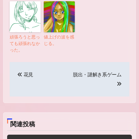
頑張ろうと思っ
値上げの波を感
ても頑張れなか
じる。
った。
投
花見
脱出・謎解き系ゲーム
稿
ナ
ビ
ゲ
関連投稿
ー