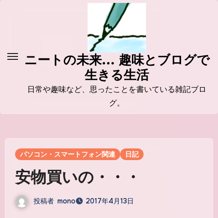
コ
ン
テ
ン
ニートの未来... 趣味とブログで
ツ
生きる生活
に
ス
日常や趣味など、思ったことを書いている雑記ブロ
キ
グ。
ッ
プ
パソコン・スマートフォン関連
日記
安物買いの・・・
投稿者
mono
2017年4月13日