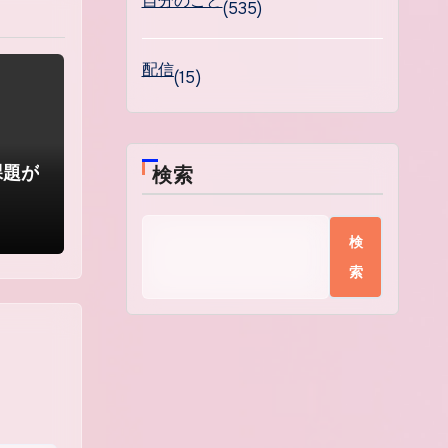
自分のこと
(535)
配信
(15)
終課題が
検索
。
検
索