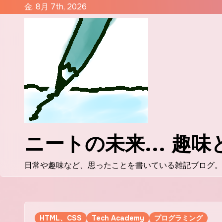
コ
金. 8月 7th, 2026
ン
テ
ン
ツ
に
ス
キ
ッ
プ
ニートの未来... 趣
日常や趣味など、思ったことを書いている雑記ブログ
HTML、CSS
Tech Academy
プログラミング