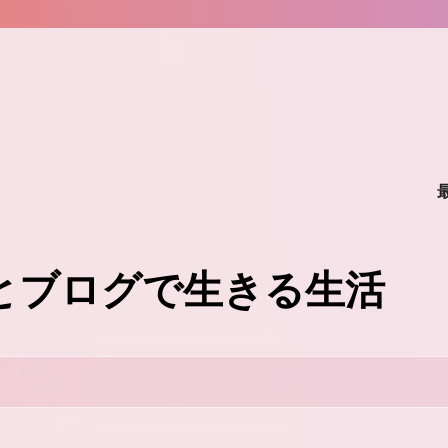
味とブログで生きる生活
。