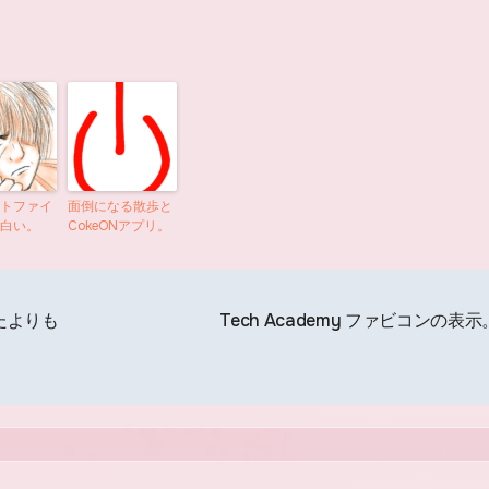
トファイ
面倒になる散歩と
白い。
CokeONアプリ。
ったよりも
Tech Academy ファビコンの表