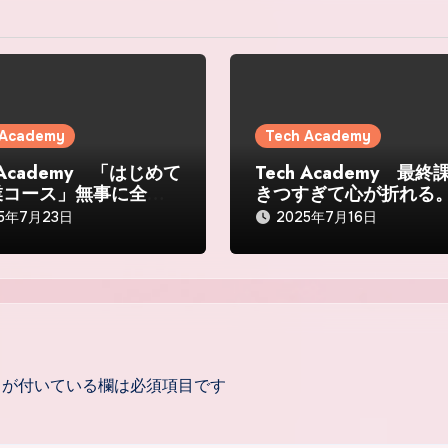
 Academy
Tech Academy
h Academy 「はじめて
Tech Academy 最
業コース」無事に全カ
きつすぎて心が折れる
ュラム合格。
25年7月23日
2025年7月16日
が付いている欄は必須項目です