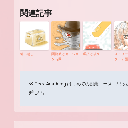
関連記事
引っ越し
閲覧数とセッショ
選択と後悔
ストリー
ン時間
ターⅥ面
投
Teck Academy はじめての副業コース 思
稿
難しい。
ナ
ビ
ゲ