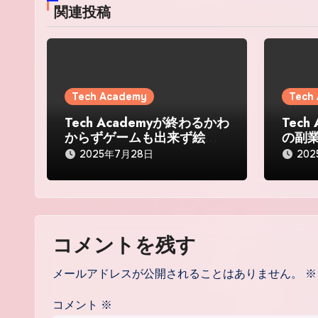
ー
関連投稿
シ
ョ
ン
Tech Academy
Tech
Tech Academyが終わるかわ
Tec
からずゲームも出来ず絵が
の副
描けなくて辛かった。
リキ
2025年7月28日
20
コメントを残す
メールアドレスが公開されることはありません。
※
コメント
※