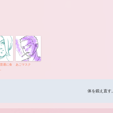
普通に食
あごマスク
。
体を鍛え直す