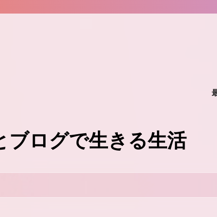
味とブログで生きる生活
。