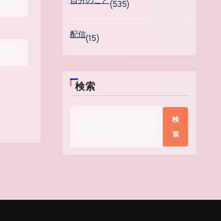
自分のこと
(535)
配信
(15)
検索
検
索