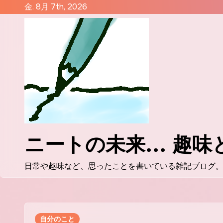
コ
金. 8月 7th, 2026
ン
テ
ン
ツ
に
ス
キ
ッ
プ
ニートの未来... 趣
日常や趣味など、思ったことを書いている雑記ブログ
自分のこと