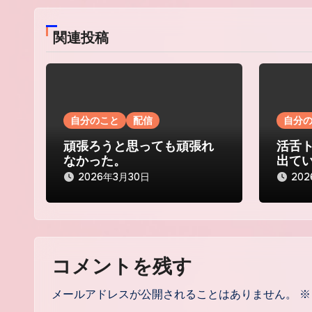
ビ
ゲ
関連投稿
ー
シ
ョ
自分のこと
配信
自分
ン
頑張ろうと思っても頑張れ
活舌
なかった。
出て
2026年3月30日
20
コメントを残す
メールアドレスが公開されることはありません。
※