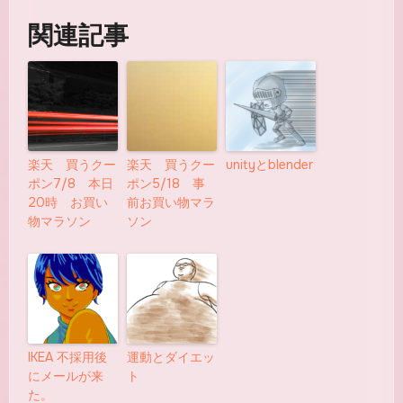
関連記事
楽天 買うクー
楽天 買うクー
unityとblender
ポン7/8 本日
ポン5/18 事
20時 お買い
前お買い物マラ
物マラソン
ソン
IKEA 不採用後
運動とダイエッ
にメールが来
ト
た。