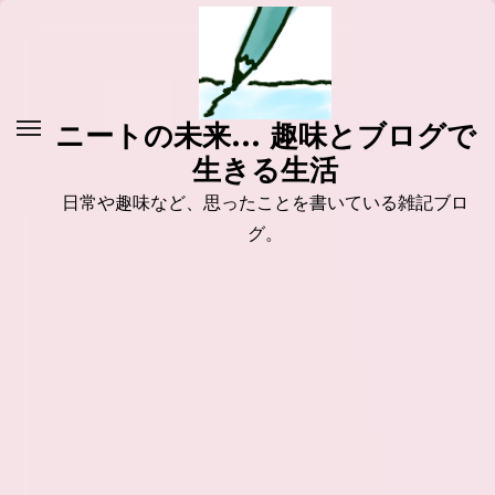
コ
ン
テ
ン
ニートの未来... 趣味とブログで
ツ
生きる生活
に
ス
日常や趣味など、思ったことを書いている雑記ブロ
キ
グ。
ッ
プ