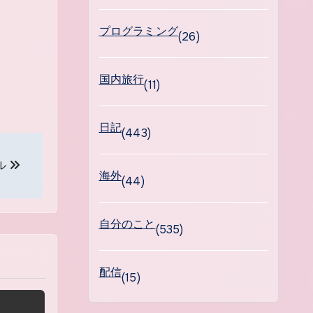
プログラミング
(26)
国内旅行
(11)
日記
(443)
ル
海外
(44)
自分のこと
(535)
配信
(15)