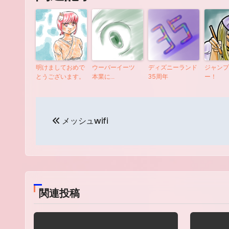
明けましておめで
ウーバーイーツ
ディズニーランド
ジャンプ
とうございます。
本業に…
35周年
ー！
投
メッシュwifi
稿
ナ
ビ
ゲ
関連投稿
ー