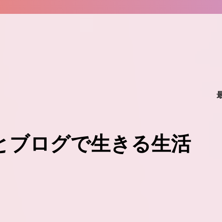
味とブログで生きる生活
。