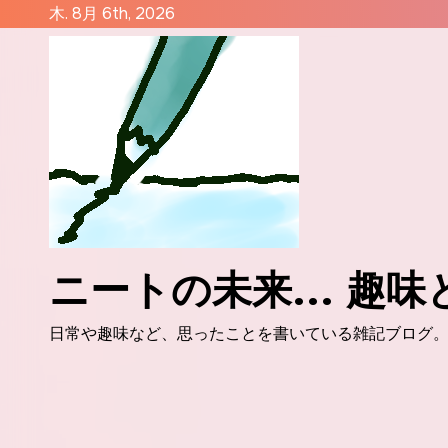
コ
木. 8月 6th, 2026
ン
テ
ン
ツ
に
ス
キ
ッ
プ
ニートの未来... 趣
日常や趣味など、思ったことを書いている雑記ブログ