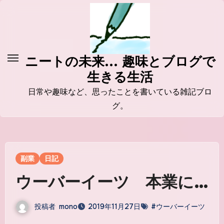
コ
ン
テ
ン
ニートの未来... 趣味とブログで
ツ
生きる生活
に
ス
日常や趣味など、思ったことを書いている雑記ブロ
キ
グ。
ッ
プ
副業
日記
ウーバーイーツ 本業に…
投稿者
mono
2019年11月27日
#ウーバーイーツ