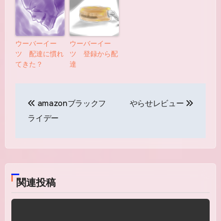
ウーバーイー
ウーバーイー
ツ 配達に慣れ
ツ 登録から配
てきた？
達
投
amazonブラックフ
やらせレビュー
稿
ライデー
ナ
ビ
ゲ
関連投稿
ー
シ