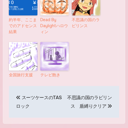
約半年、ここま
Dead By
不思議の国のラ
でのアドセンス
Daylightハロウ
ビリンス
結果
ィン
全国旅行支援
テレビ飽き
投
スーツケースのTAS
不思議の国のラビリン
稿
ロック
ス 盾縛りクリア
ナ
ビ