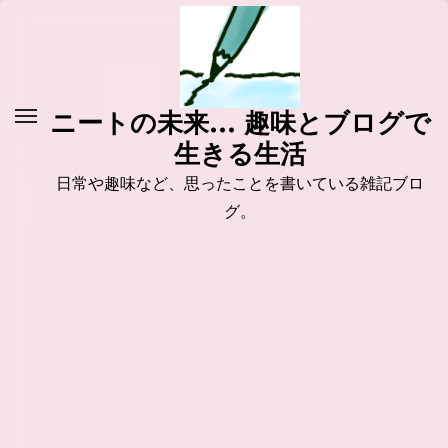
コ
ン
テ
ン
ニートの未来... 趣味とブログで
ツ
生きる生活
に
ス
日常や趣味など、思ったことを書いている雑記ブロ
キ
グ。
ッ
プ