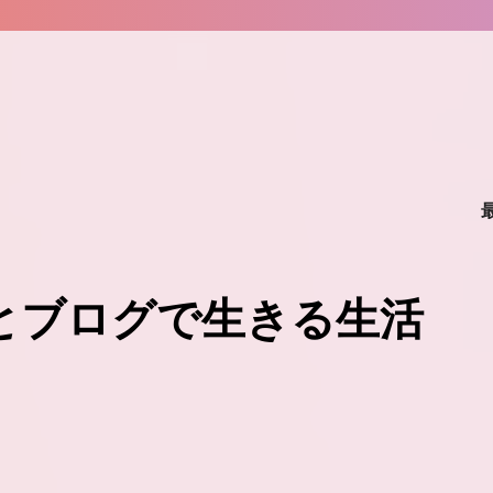
味とブログで生きる生活
。