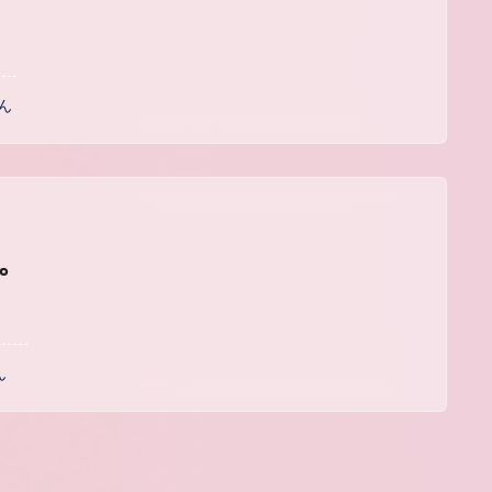
ん
習。
ん