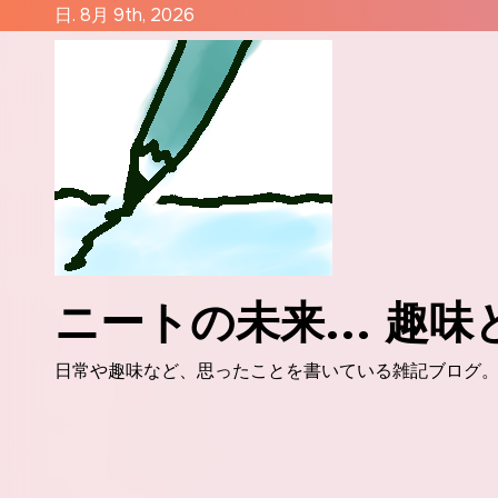
コ
日. 8月 9th, 2026
ン
テ
ン
ツ
に
ス
キ
ッ
プ
ニートの未来... 趣
日常や趣味など、思ったことを書いている雑記ブログ