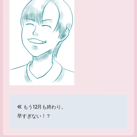
投
もう12月も終わり。
稿
早すぎない！？
ナ