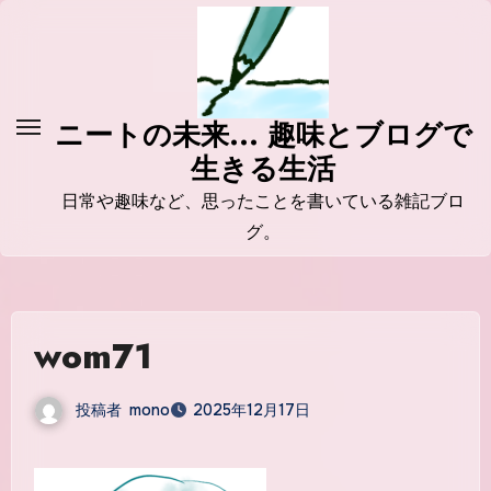
コ
ン
テ
ン
ニートの未来... 趣味とブログで
ツ
生きる生活
に
ス
日常や趣味など、思ったことを書いている雑記ブロ
キ
グ。
ッ
プ
wom71
投稿者
mono
2025年12月17日