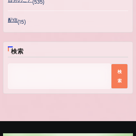
自分のこと
(535)
配信
(15)
検索
検
索