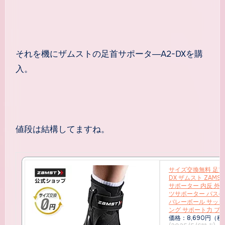
それを機にザムストの足首サポータ―A2-DXを購
入。
値段は結構してますね。
サイズ交換無料 足首サポーター A2-
DX ザムスト ZAMS
サポーター 内反 外
ツサポーター バスケ
バレーボール サッカ
ング サポート力 ブ
価格：8,690円（