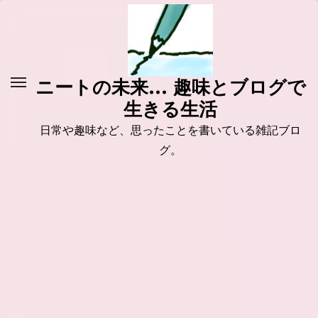
コ
ン
テ
ン
ニートの未来... 趣味とブログで
ツ
生きる生活
に
ス
日常や趣味など、思ったことを書いている雑記ブロ
キ
グ。
ッ
プ