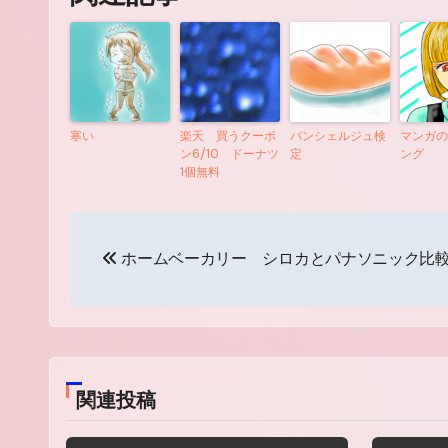
寒い
楽天 買うクーポ
パンシェルジュ検
マンガの
ン6/10 ドーナツ
定
ング
1個無料
投
ホームベーカリー シロカとパナソニック比
稿
ナ
ビ
ゲ
関連投稿
ー