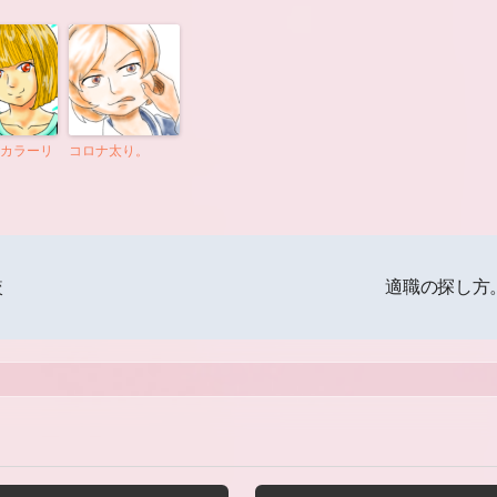
カラーリ
コロナ太り。
較
適職の探し方