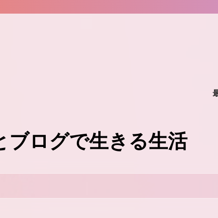
味とブログで生きる生活
。