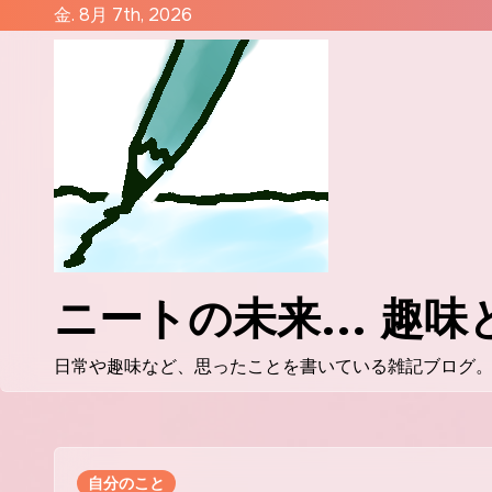
コ
金. 8月 7th, 2026
ン
テ
ン
ツ
に
ス
キ
ッ
プ
ニートの未来... 趣
日常や趣味など、思ったことを書いている雑記ブログ
自分のこと