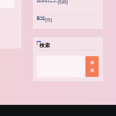
自分のこと
(535)
配信
(15)
検索
検
索