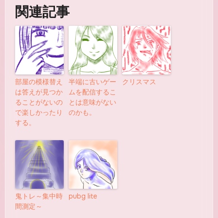
関連記事
部屋の模様替え
半端に古いゲー
クリスマス
は答えが見つか
ムを配信するこ
ることがないの
とは意味がない
で楽しかったり
のかも。
する。
鬼トレ～集中時
pubg lite
間測定～