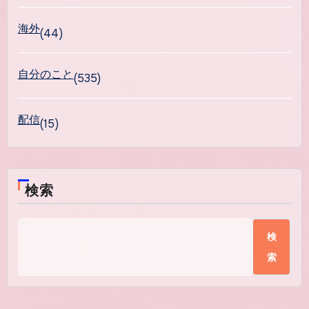
海外
(44)
自分のこと
(535)
配信
(15)
検索
検
索