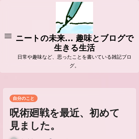
コ
ン
テ
ン
ニートの未来... 趣味とブログで
ツ
生きる生活
に
ス
日常や趣味など、思ったことを書いている雑記ブロ
キ
グ。
ッ
プ
自分のこと
呪術廻戦を最近、初めて
見ました。