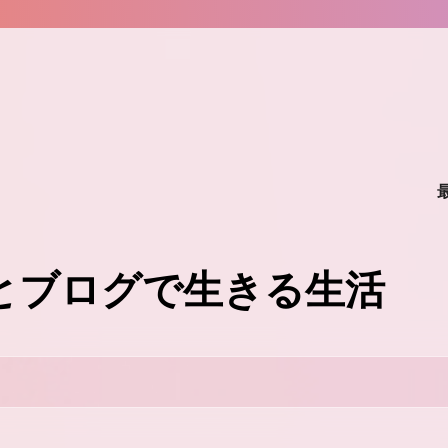
味とブログで生きる生活
。