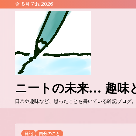
コ
金. 8月 7th, 2026
ン
テ
ン
ツ
に
ス
キ
ッ
プ
ニートの未来... 趣
日常や趣味など、思ったことを書いている雑記ブログ
日記
自分のこと