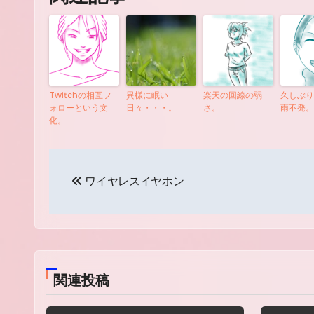
Twitchの相互フ
異様に眠い
楽天の回線の弱
久しぶり
ォローという文
日々・・・。
さ。
雨不発。
化。
投
ワイヤレスイヤホン
稿
ナ
ビ
ゲ
関連投稿
ー