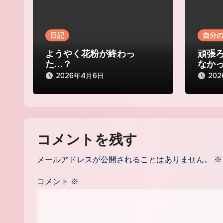
シ
ョ
日記
自分
ン
ようやく花粉が終わっ
頑張
た…？
なか
2026年4月6日
20
コメントを残す
メールアドレスが公開されることはありません。
※
コメント
※