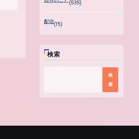
自分のこと
(535)
配信
(15)
検索
検
索