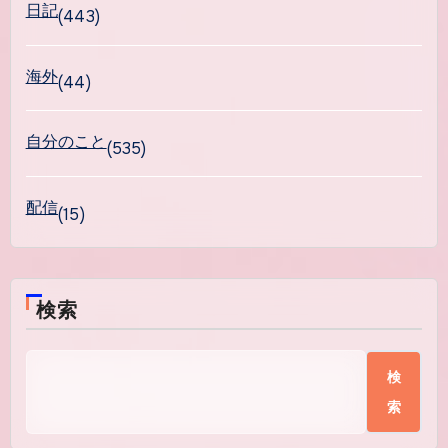
日記
(443)
海外
(44)
自分のこと
(535)
配信
(15)
検索
検
索