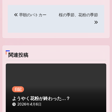
投
早朝のパトカー
桜の季節、花粉の季節
稿
ナ
ビ
ゲ
関連投稿
ー
シ
ョ
ン
日記
ようやく花粉が終わった…？
2026年4月6日