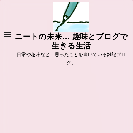
コ
ン
テ
ン
ニートの未来... 趣味とブログで
ツ
生きる生活
に
ス
日常や趣味など、思ったことを書いている雑記ブロ
キ
グ。
ッ
プ