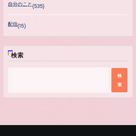
自分のこと
(535)
配信
(15)
検索
検
索