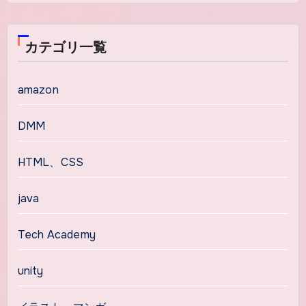
カテゴリ一覧
amazon
DMM
HTML、CSS
java
Tech Academy
unity