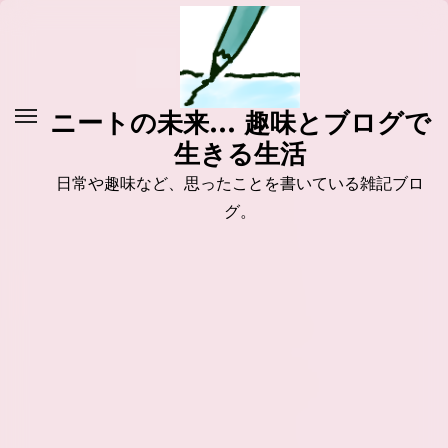
コ
ン
テ
ン
ニートの未来... 趣味とブログで
ツ
生きる生活
に
ス
日常や趣味など、思ったことを書いている雑記ブロ
キ
グ。
ッ
プ