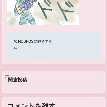
投
HOUNDSに飽きてき
稿
た
ナ
ビ
ゲ
関連投稿
ー
シ
ョ
コメントを残す