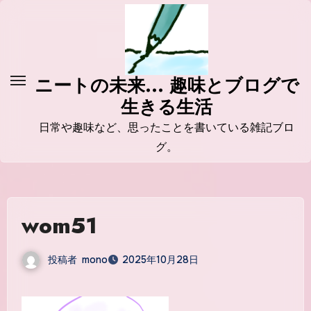
コ
ン
テ
ン
ニートの未来... 趣味とブログで
ツ
生きる生活
に
ス
日常や趣味など、思ったことを書いている雑記ブロ
キ
グ。
ッ
プ
wom51
投稿者
mono
2025年10月28日