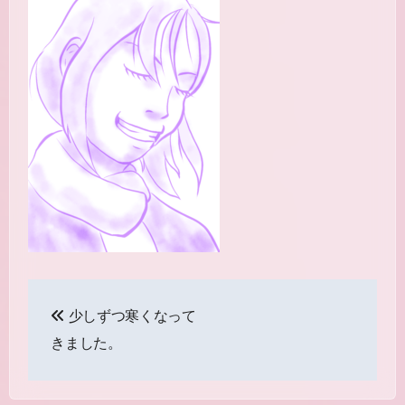
投
少しずつ寒くなって
稿
きました。
ナ