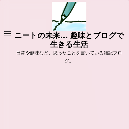
コ
ン
テ
ン
ニートの未来... 趣味とブログで
ツ
生きる生活
に
ス
日常や趣味など、思ったことを書いている雑記ブロ
キ
グ。
ッ
プ