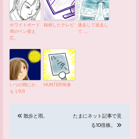
ホワイトボード
録画したテレビ
迷走して迷走し
用のペン替え
て…。
芯。
いつの間にか、
HUNTER36巻
もう9月
投
散歩と雨。
たまにネット記事で見
稿
る10倍株。
ナ