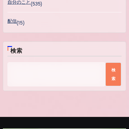
自分のこと
(535)
配信
(15)
検索
検
索