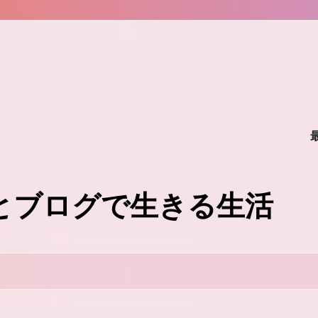
味とブログで生きる生活
。