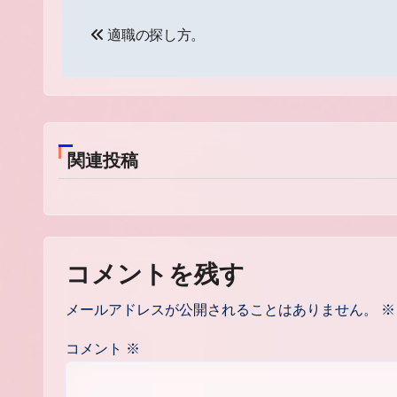
投
適職の探し方。
稿
ナ
ビ
ゲ
関連投稿
ー
シ
ョ
コメントを残す
ン
メールアドレスが公開されることはありません。
※
コメント
※