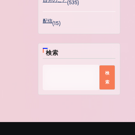
自分のこと
(535)
配信
(15)
検索
検
索