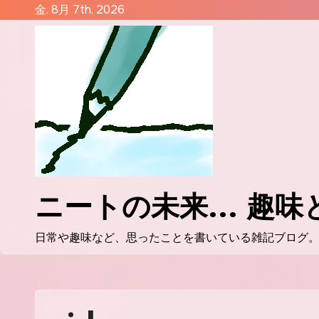
コ
金. 8月 7th, 2026
ン
テ
ン
ツ
に
ス
キ
ッ
プ
ニートの未来... 趣
日常や趣味など、思ったことを書いている雑記ブログ