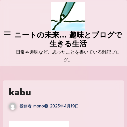
コ
ン
テ
ン
ニートの未来... 趣味とブログで
ツ
生きる生活
に
ス
日常や趣味など、思ったことを書いている雑記ブロ
キ
グ。
ッ
プ
kabu
投稿者
mono
2025年4月19日