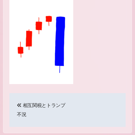
投
相互関税とトランプ
稿
不況
ナ