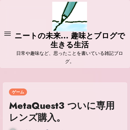
コ
ン
テ
ン
ニートの未来... 趣味とブログで
ツ
生きる生活
に
ス
日常や趣味など、思ったことを書いている雑記ブロ
キ
グ。
ッ
プ
ゲーム
MetaQuest3 ついに専用
レンズ購入。