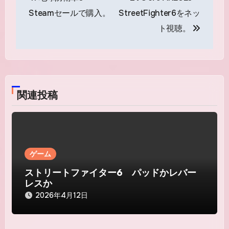
稿
Steamセールで購入。
StreetFighter6をネッ
ナ
ト視聴。
ビ
ゲ
ー
関連投稿
シ
ョ
ン
ゲーム
ストリートファイター6 パッドかレバー
レスか
2026年4月12日