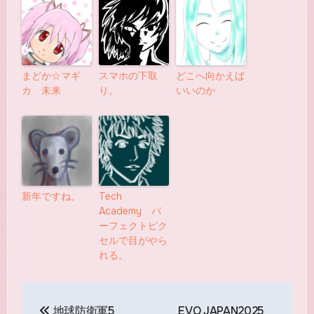
まどか☆マギ
スマホの下取
どこへ向かえば
カ 未来
り。
いいのか
新年ですね。
Tech
Academy パ
ーフェクトピク
セルで目がやら
れる。
投
地球防衛軍5
EVO JAPAN2025