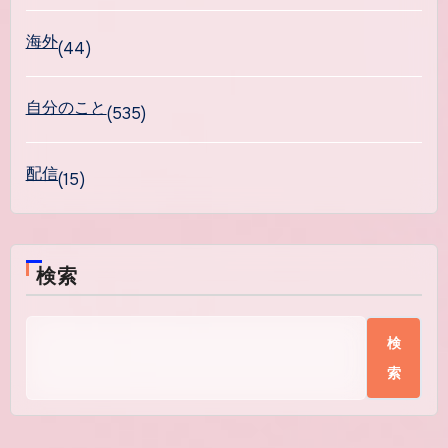
海外
(44)
自分のこと
(535)
配信
(15)
検索
検
索