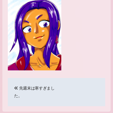
投
先週末は寒すぎまし
稿
た。
ナ