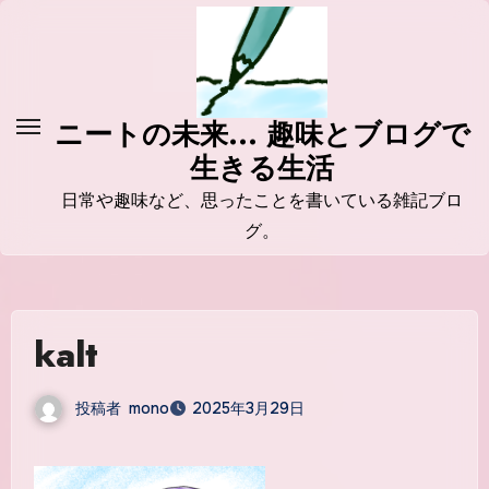
コ
ン
テ
ン
ニートの未来... 趣味とブログで
ツ
生きる生活
に
ス
日常や趣味など、思ったことを書いている雑記ブロ
キ
グ。
ッ
プ
kalt
投稿者
mono
2025年3月29日