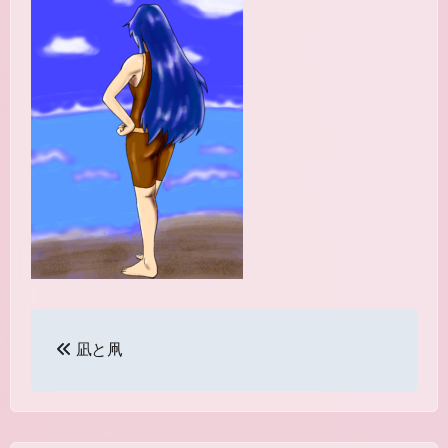
投
凪と凧
稿
ナ