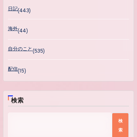
日記
(443)
海外
(44)
自分のこと
(535)
配信
(15)
検索
検
索