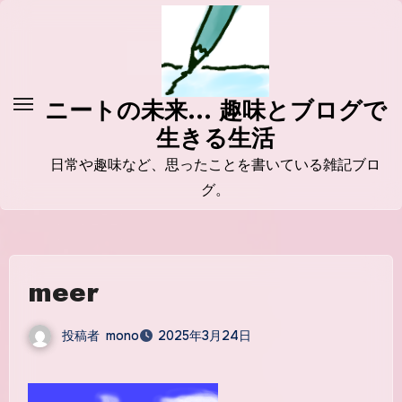
コ
ン
テ
ン
ニートの未来... 趣味とブログで
ツ
生きる生活
に
ス
日常や趣味など、思ったことを書いている雑記ブロ
キ
グ。
ッ
プ
meer
投稿者
mono
2025年3月24日