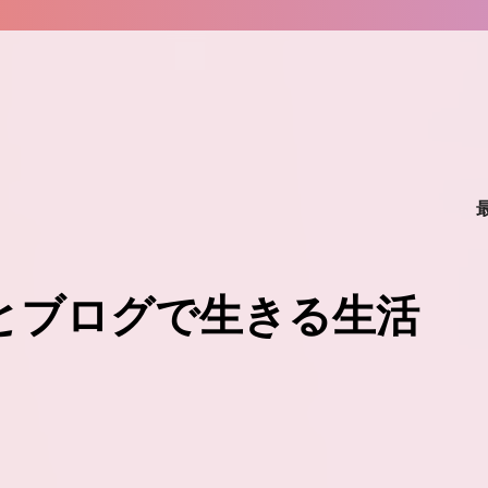
味とブログで生きる生活
。