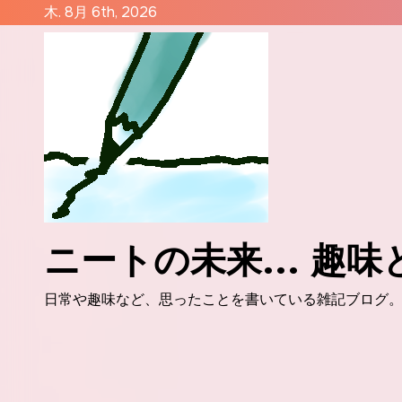
コ
木. 8月 6th, 2026
ン
テ
ン
ツ
に
ス
キ
ッ
プ
ニートの未来... 趣
日常や趣味など、思ったことを書いている雑記ブログ