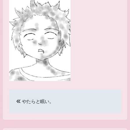
投
やたらと眠い。
稿
ナ