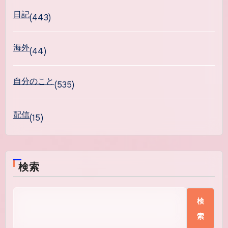
日記
(443)
海外
(44)
自分のこと
(535)
配信
(15)
検索
検
索