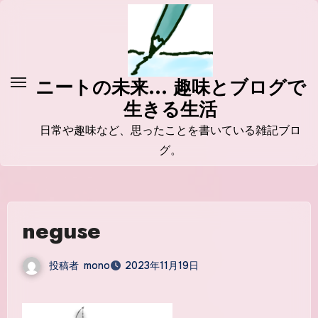
コ
ン
テ
ン
ニートの未来... 趣味とブログで
ツ
生きる生活
に
ス
日常や趣味など、思ったことを書いている雑記ブロ
キ
グ。
ッ
プ
neguse
投稿者
mono
2023年11月19日