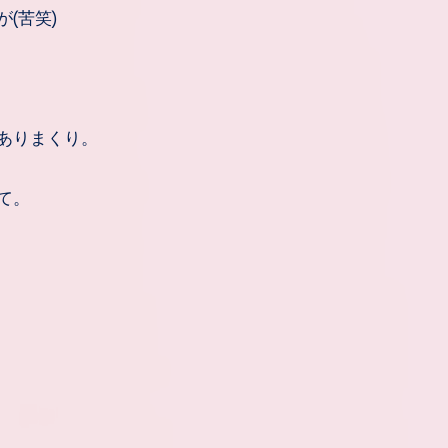
(苦笑)
ありまくり。
て。