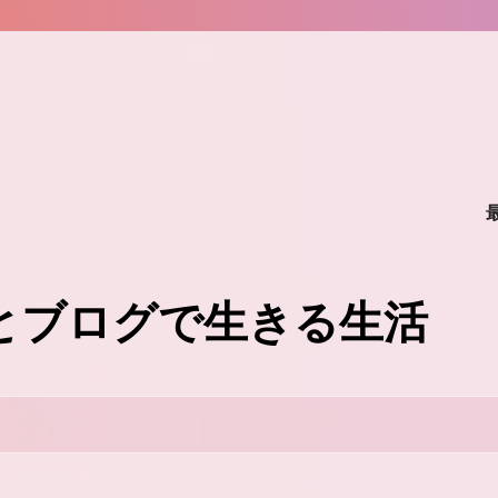
味とブログで生きる生活
。