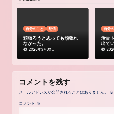
ー
シ
ョ
自分のこと
配信
自分
ン
頑張ろうと思っても頑張れ
活舌
なかった。
出て
2026年3月30日
20
コメントを残す
メールアドレスが公開されることはありません。
※
コメント
※