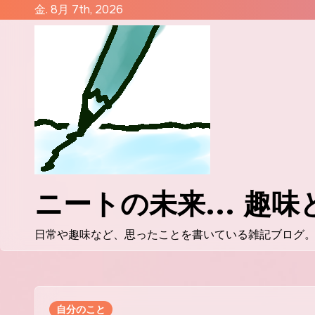
コ
金. 8月 7th, 2026
ン
テ
ン
ツ
に
ス
キ
ッ
プ
ニートの未来... 趣
日常や趣味など、思ったことを書いている雑記ブログ
自分のこと