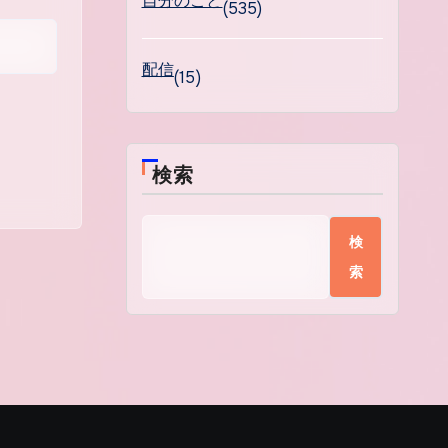
自分のこと
(535)
配信
(15)
検索
検
索