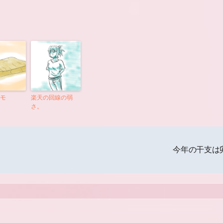
モ
楽天の回線の弱
さ。
今年の干支は