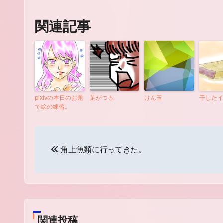
関連記事
pixivの本日のお題
足がつる
けん玉
干したイ
で絵の練習。
投
角上魚類に行ってきた。
稿
ナ
ビ
ゲ
関連投稿