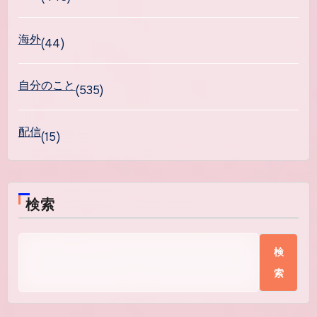
海外
(44)
自分のこと
(535)
配信
(15)
検索
検
索