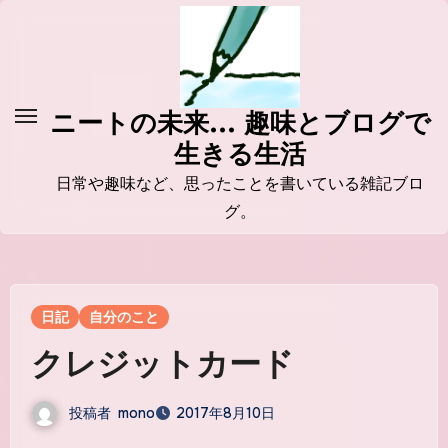
コ
ン
テ
ン
ニートの未来... 趣味とブログで
ツ
生きる生活
に
ス
日常や趣味など、思ったことを書いている雑記ブロ
キ
グ。
ッ
プ
日記
自分のこと
クレジットカード
投稿者
mono
2017年8月10日