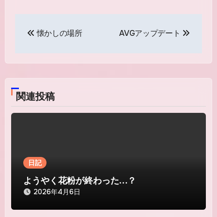
投
懐かしの場所
AVGアップデート
稿
ナ
ビ
関連投稿
ゲ
ー
シ
ョ
日記
ン
ようやく花粉が終わった…？
2026年4月6日