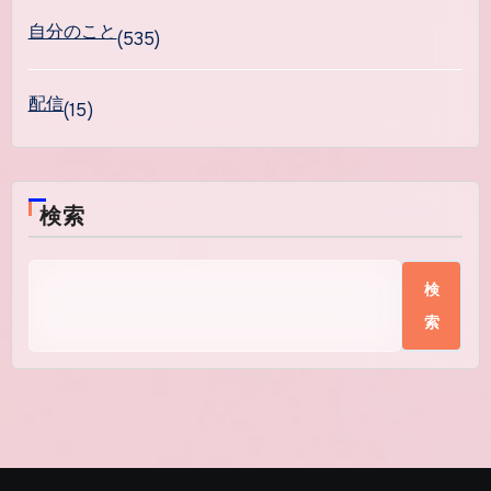
自分のこと
(535)
配信
(15)
検索
検
索