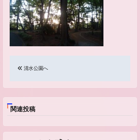
投
清水公園へ
稿
ナ
ビ
関連投稿
ゲ
ー
シ