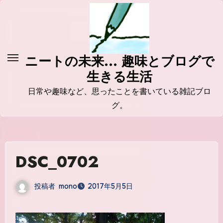
コ
ン
テ
ン
ニートの未来... 趣味とブログで
ツ
生きる生活
に
ス
日常や趣味など、思ったことを書いている雑記ブロ
キ
グ。
ッ
プ
DSC_0702
投稿者
mono
2017年5月5日