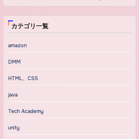
カテゴリ一覧
amazon
DMM
HTML、CSS
java
Tech Academy
unity